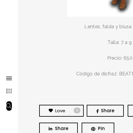
Lentes, falda y blusa 
Talla: 7 a 9
Precio: 650
Código de disfraz: BEAT
Love
Share
0
Share
Pin