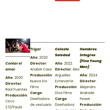
Trigal
Celeste
Hombres
Soledad
íntegros
Año
: 2020
(Fine Young
Contar el
Director
:
Año
: 2022
Men)
amor
Anabel Caso
Director
:
Alex
Producción
:
Argüelles
Año
: 2024
Año
: 2020
Nueva Era
Echevarría
Director
:
Director
:
Films
Producción
:
Alejandro
Raúl Fuentes
Cargo
:
Diva Films
Andrade
Producción
:
Diseñadora
Cargo
:
Pease
Circo
de vestuario
Diseñadora
Producción
:
2.12/Paula