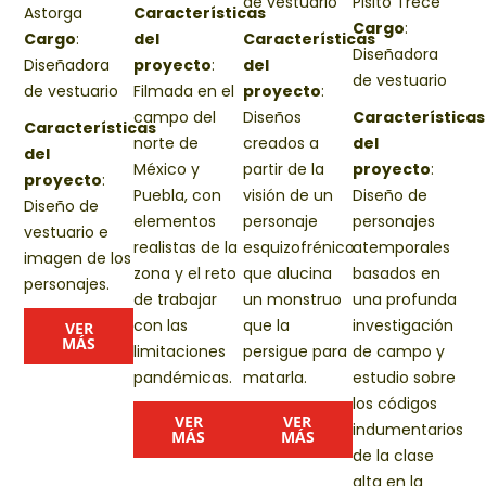
de vestuario
Pisito Trece
Astorga
Características
Cargo
:
Cargo
:
del
Características
Diseñadora
Diseñadora
proyecto
:
del
de vestuario
de vestuario
F
ilmada en el
proyecto
:
campo del
D
iseños
Características
Características
norte de
creados a
del
del
México y
partir de la
proyecto
:
proyecto
:
Puebla, con
visión de un
Diseño de
Diseño de
elementos
personaje
personajes
vestuario e
realistas de la
esquizofrénico
atemporales
imagen de los
zona y el reto
que alucina
basados en
personajes.
de trabajar
un monstruo
una profunda
con las
que la
investigación
VER
MÁS
limitaciones
persigue para
de campo y
pandémicas.
matarla
.
estudio sobre
los códigos
VER
VER
indumentarios
MÁS
MÁS
de la clase
alta en la