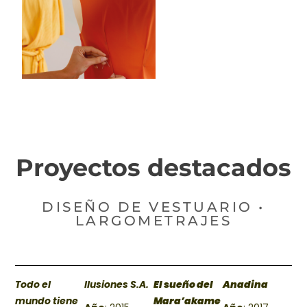
BUSCA Y HAZ CLICK
Proyectos destacados
DISEÑO DE VESTUARIO •
LARGOMETRAJES
Todo el
Ilusiones S.A.
El sueño del
Anadina
mundo tiene
Mara’akame