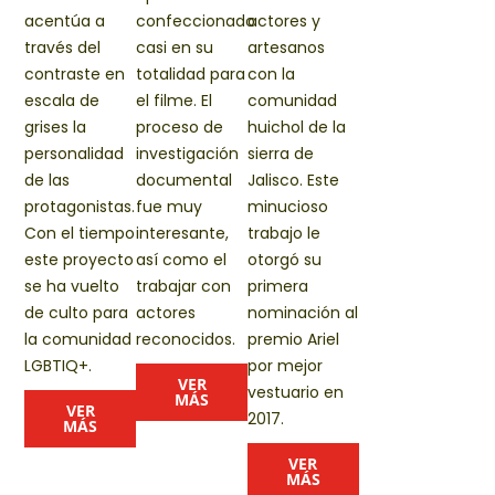
acentúa a
confeccionado
actores y
través del
casi en su
artesanos
contraste en
totalidad para
con la
escala de
el filme. El
comunidad
grises la
proceso de
huichol de la
personalidad
investigación
sierra de
de las
documental
Jalisco. Este
protagonistas.
fue muy
minucioso
Con el tiempo
interesante,
trabajo le
este proyecto
así como el
otorgó su
se ha vuelto
trabajar con
primera
de culto para
actores
nominación al
la comunidad
reconocidos.
premio Ariel
LGBTIQ+.
por mejor
VER
vestuario en
MÁS
VER
2017.
MÁS
VER
MÁS