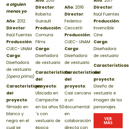
Año
: 2015
Año
: 2017
a alguien
Director
:
Año
: 2016
Director
:
menos yo
Roberto
Director
:
Raúl Fuentes
Año
: 2012
Guirault
Federico
Producción
:
Director
:
Producción
:
Ceccetti
Invencible
Raúl Fuentes
Comuna
Producción
:
Cine
Producción
:
Films
CUEC- UNAM
Cargo
:
CUEC- UNAM
Cargo
:
Cargo
:
Diseñadora
Cargo
:
Diseñadora
Diseñadora
de vestuario
Diseñadora
de vestuario
de vestuario
Características
de vestuario
Características
Características
del
(ópera prima)
del
del
proyecto
:
Características
proyecto
:
proyecto
:
Diseño de
del
U
bicada en
Casi cercano
vestuario e
proyecto
:
Campeche
a un
imagen de los
filmado en
en los años 50
documental
personajes.
blanco y
´s con
en
VER
negro en el
vestuario
de
colaboración
MÁS
cual se
época
directa con