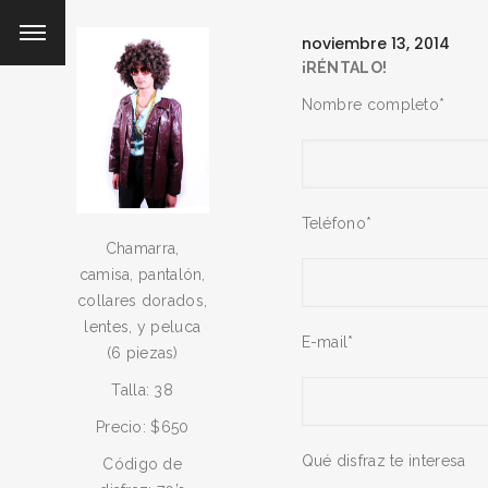
noviembre 13, 2014
¡RÉNTALO!
Nombre completo*
Teléfono*
Chamarra,
camisa, pantalón,
collares dorados,
lentes, y peluca
E-mail*
(6 piezas)
Talla: 38
Precio: $650
Qué disfraz te interesa
Código de