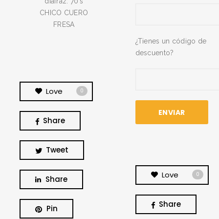
diafraz: 70’s
CHICO CUERO
FRESA
¿Tienes un código de
descuento?
Love
0
Share
Tweet
Love
0
Share
Share
Pin
BUSCA Y HAZ CLICK