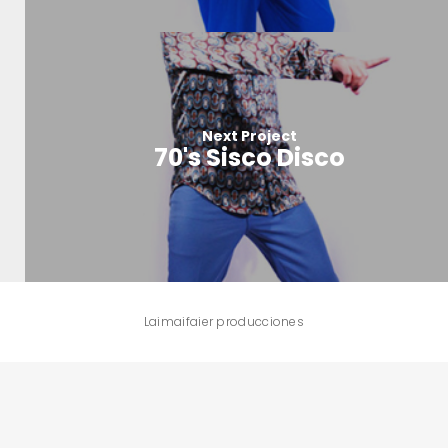
Next Project
70's Sisco Disco
Laimaifaier producciones