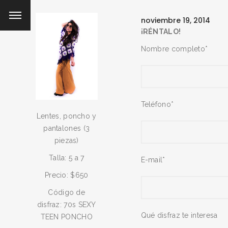
noviembre 19, 2014
¡RÉNTALO!
Nombre completo*
Teléfono*
Lentes, poncho y
pantalones (3
piezas)
Talla: 5 a 7
E-mail*
Precio: $650
Código de
disfraz: 70s SEXY
Qué disfraz te interesa
TEEN PONCHO