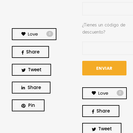
¿Tienes un código de
descuento?
Love
0
Share
Tweet
Share
Love
0
Pin
Share
BUSCA Y HAZ CLICK
Tweet