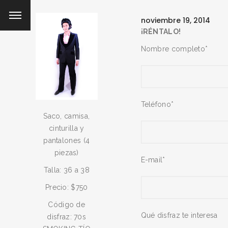
noviembre 19, 2014
¡RÉNTALO!
Nombre completo*
Teléfono*
Saco, camisa,
cinturilla y
pantalones (4
piezas)
E-mail*
Talla: 36 a 38
Precio: $750
Código de
Qué disfraz te interesa
disfraz: 70s