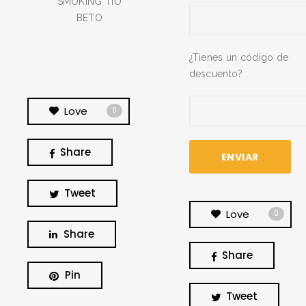
SMOKING TÍO
BETO
¿Tienes un código de
descuento?
Love
0
Share
Tweet
Love
0
Share
Share
Pin
BUSCA Y HAZ CLICK
Tweet