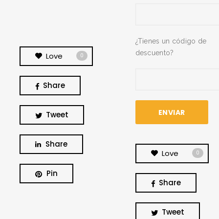
¿Tienes un código de
descuento?
Love
0
Share
Tweet
Share
Love
0
Pin
Share
BUSCA Y HAZ CLICK
Tweet