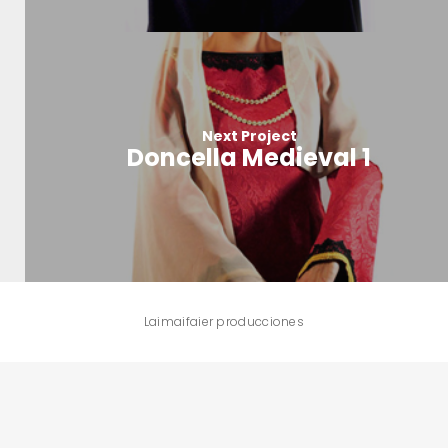
Next Project
Doncella Medieval 1
Laimaifaier producciones