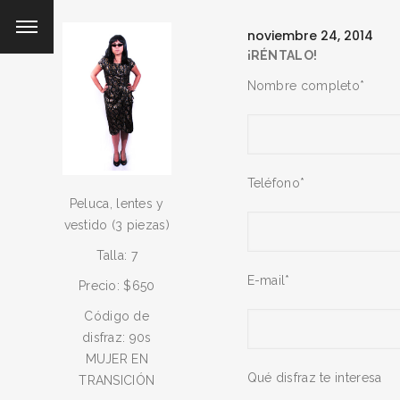
noviembre 24, 2014
¡RÉNTALO!
Nombre completo*
Teléfono*
Peluca, lentes y
vestido (3 piezas)
Talla: 7
E-mail*
Precio: $650
Código de
disfraz: 90s
MUJER EN
Qué disfraz te interesa
TRANSICIÓN