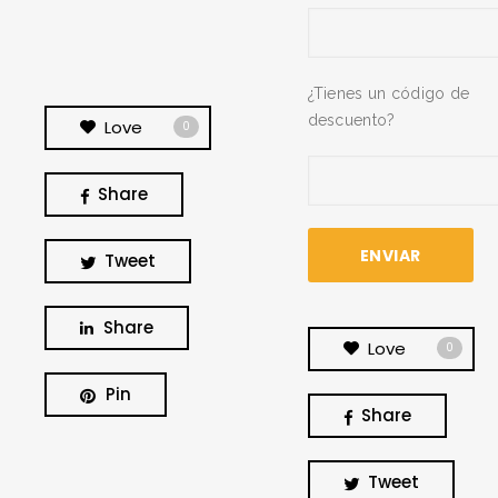
¿Tienes un código de
descuento?
Love
0
Share
Tweet
Share
Love
0
Pin
Share
BUSCA Y HAZ CLICK
Tweet