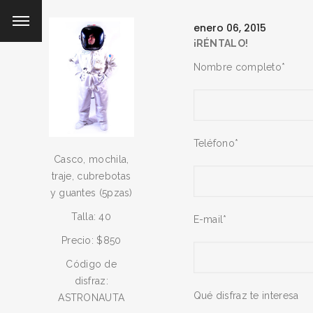
enero 06, 2015
¡RÉNTALO!
Nombre completo*
Teléfono*
Casco, mochila,
traje, cubrebotas
y guantes (5pzas)
Talla: 40
E-mail*
Precio: $850
Código de
disfraz:
Qué disfraz te interesa
ASTRONAUTA