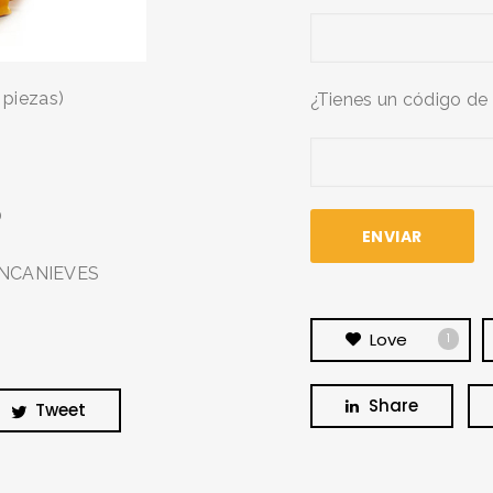
 piezas)
¿Tienes un código de
BUSCA Y HAZ CLICK
0
LANCANIEVES
Love
1
Share
Tweet