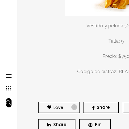
Vestido y peluca (2
Talla: 9
Precio: $75
Código de disfraz: B
Love
Share
1
Share
Pin