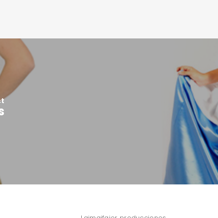
ct
s
Laimaifaier producciones