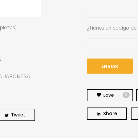
 piezas)
¿Tienes un código de
BUSCA Y HAZ CLICK
0
INA JAPONESA
Love
0
Share
Tweet