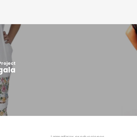
Project
gala
Laimaifaier producciones