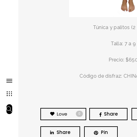
Túnica y palitos (2
Talla: 7 a 9
Precio: $65
Código de disfraz: CH
Love
Share
0
Share
Pin