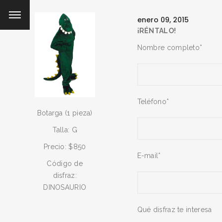
enero 09, 2015
¡RÉNTALO!
Nombre completo*
Teléfono*
Botarga (1 pieza)
Talla: G
Precio: $850
E-mail*
Código de
disfraz:
DINOSAURIO
Qué disfraz te interesa