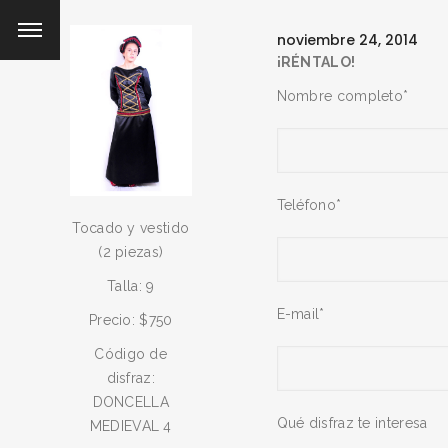
noviembre 24, 2014
¡RÉNTALO!
Nombre completo*
Teléfono*
Tocado y vestido
(2 piezas)
Talla: 9
E-mail*
Precio: $750
Código de
disfraz:
DONCELLA
Qué disfraz te interesa
MEDIEVAL 4