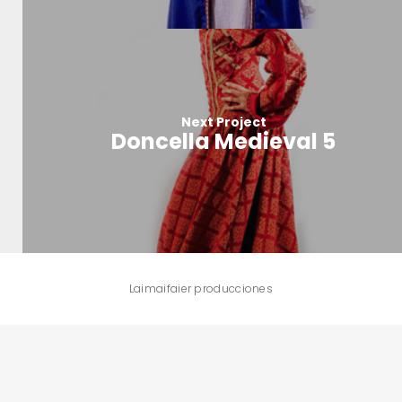
Next Project
Doncella Medieval 5
Laimaifaier producciones