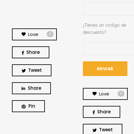
¿Tienes un código de
descuento?
Love
0
Share
Tweet
Share
Love
0
Pin
Share
BUSCA Y HAZ CLICK
Tweet