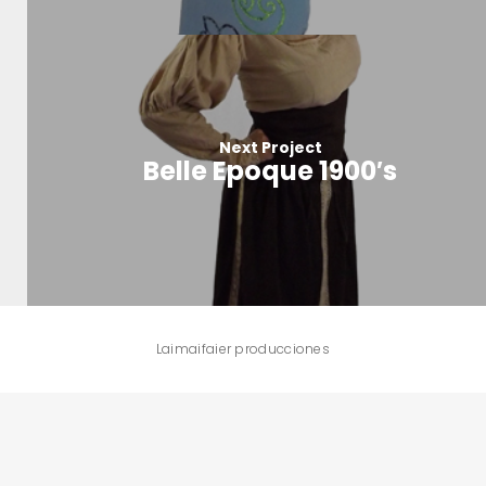
Next Project
Belle Epoque 1900′s
Laimaifaier producciones