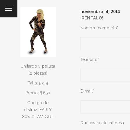
noviembre 14, 2014
¡RÉNTALO!
Nombre completo*
Teléfono*
Unitardo y peluca
(2 piezas)
Talla: 5 a 9
E-mail*
Precio: $650
Código de
disfraz: EARLY
80’s GLAM GIRL
Qué disfraz te interesa