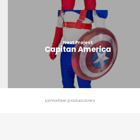
Next Project
Capitan America
Laimaifaier producciones