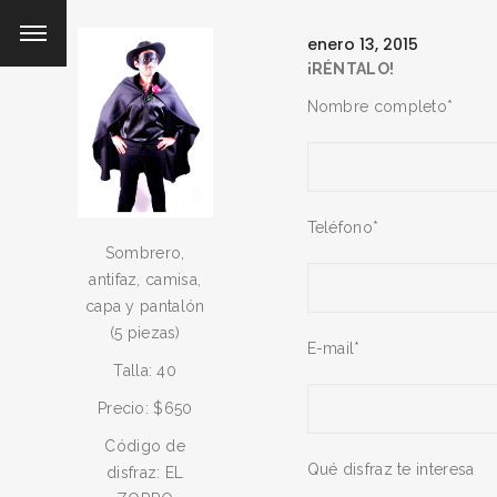
enero 13, 2015
¡RÉNTALO!
Nombre completo*
Teléfono*
Sombrero,
antifaz, camisa,
capa y pantalón
(5 piezas)
E-mail*
Talla: 40
Precio: $650
Código de
Qué disfraz te interesa
disfraz: EL