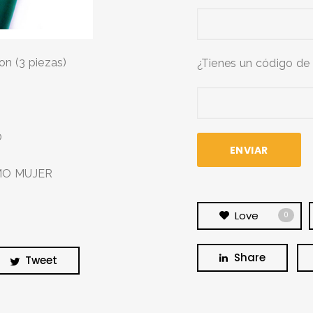
on (3 piezas)
¿Tienes un código de
BUSCA Y HAZ CLICK
0
EMO MUJER
Love
0
Share
Tweet