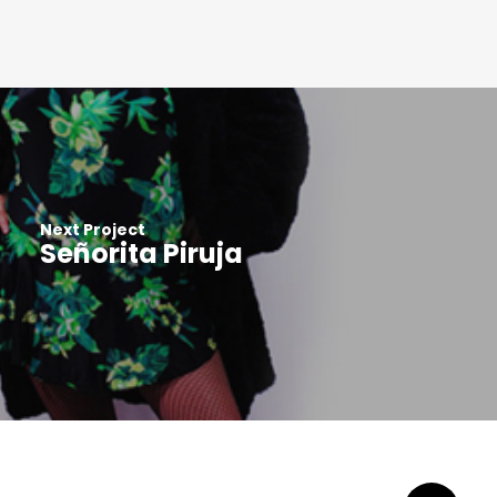
Next Project
Señorita Piruja