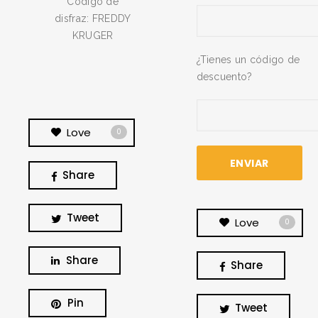
Código de
disfraz: FREDDY
KRUGER
¿Tienes un código de
descuento?
Love
0
Share
Tweet
Love
0
Share
Share
BUSCA Y HAZ CLICK
Pin
Tweet