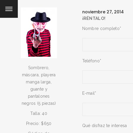
noviembre 27, 2014
¡RÉNTALO!
Nombre completo*
Teléfono*
Sombrero,
máscara, playera
manga larga,
guante y
E-mail*
pantalones
negros (5 piezas)
Talla: 40
Precio: $650
Qué disfraz te interesa