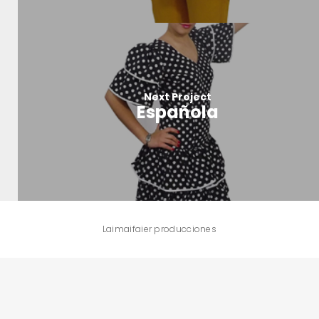
Next Project
Española
Laimaifaier producciones