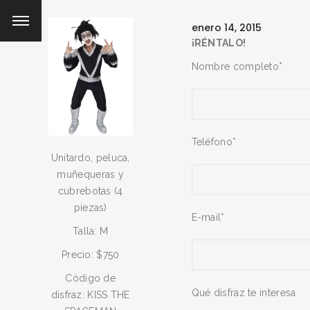
enero 14, 2015
¡RÉNTALO!
Nombre completo*
Teléfono*
Unitardo, peluca,
muñequeras y
cubrebotas (4
piezas)
E-mail*
Talla: M
Precio: $750
Código de
Qué disfraz te interesa
disfraz: KISS THE