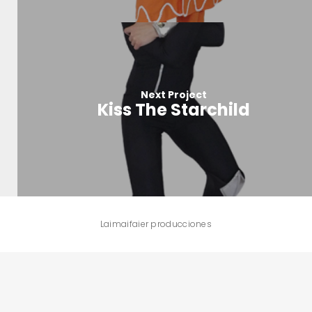
Next Project
Kiss The Starchild
Laimaifaier producciones