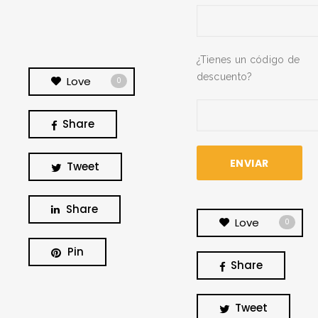
¿Tienes un código de
descuento?
Love
0
Share
Tweet
Share
Love
0
Pin
Share
BUSCA Y HAZ CLICK
Tweet