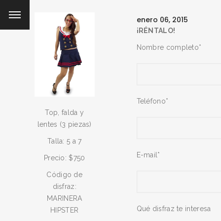
enero 06, 2015
¡RÉNTALO!
Nombre completo*
Teléfono*
Top, falda y
lentes (3 piezas)
Talla: 5 a 7
E-mail*
Precio: $750
Código de
disfraz:
MARINERA
Qué disfraz te interesa
HIPSTER