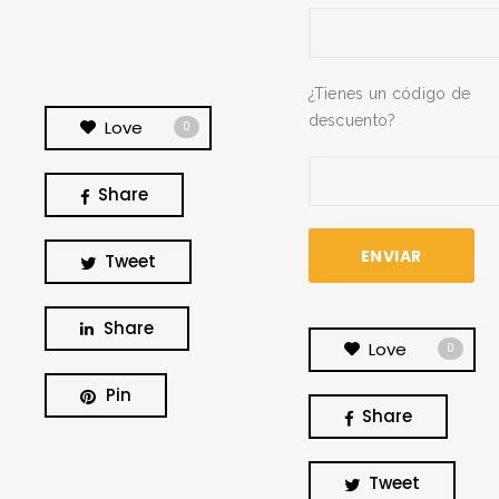
¿Tienes un código de
descuento?
Love
0
Share
Tweet
Share
Love
0
Pin
Share
BUSCA Y HAZ CLICK
Tweet