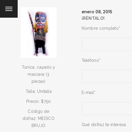
enero 08, 2015
¡RÉNTALO!
Nombre completo*
Teléfono*
Tunica, cayado y
mascara (3
piezas)
Talla: Unitalla
E-mail*
Precio: $750
Código de
disfraz: MEDICO
Qué disfraz te interesa
BRUJO