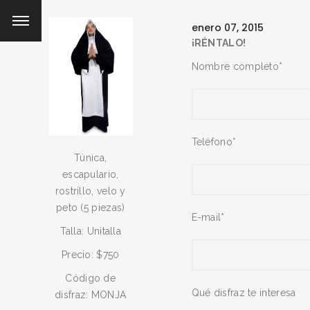
enero 07, 2015
¡RÉNTALO!
Nombre completo*
Teléfono*
Túnica,
escapulario,
rostrillo, velo y
peto (5 piezas)
E-mail*
Talla: Unitalla
Precio: $750
Código de
Qué disfraz te interesa
disfraz: MONJA