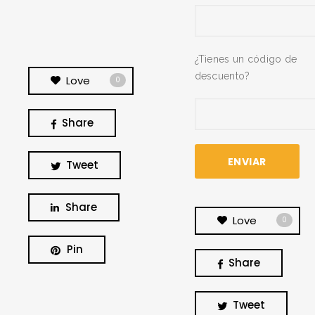
¿Tienes un código de
descuento?
Love
0
Share
Tweet
Share
Love
0
Pin
Share
BUSCA Y HAZ CLICK
Tweet