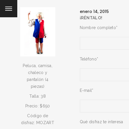
enero 14, 2015
¡RÉNTALO!
Nombre completo*
Teléfono*
Peluca, camisa,
chaleco y
pantalón (4
piezas)
E-mail*
Talla: 38
Precio: $650
Código de
Qué disfraz te interesa
disfraz: MOZART