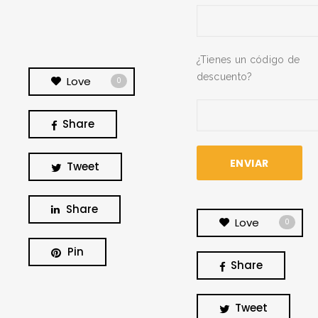
¿Tienes un código de
descuento?
Love
0
Share
Tweet
Share
Love
0
Pin
Share
BUSCA Y HAZ CLICK
Tweet