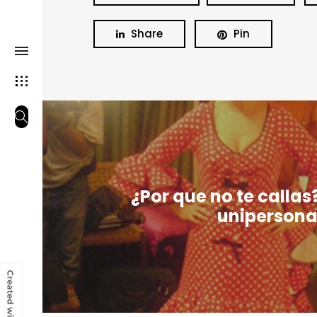
Share
Pin
¿Por que no te callas
unipersona