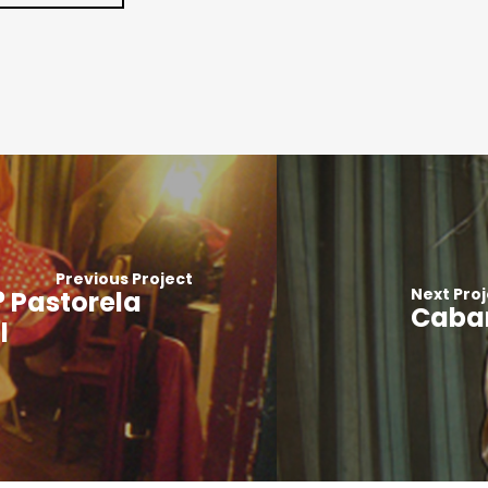
Previous Project
Next Proj
? Pastorela
Cabar
l