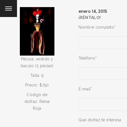
enero 14, 2015
¡RÉNTALO!
Nombre completo*
Teléfono*
Peluca, vestido y
baculo (3 piezas)
Talla: 9
Precio: $750
E-mail*
Código de
disfraz: Reina
Roja
Qué disfraz te interesa