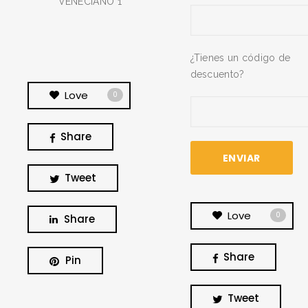
VENECIANO 1
¿Tienes un código de
descuento?
Love
0
Share
Tweet
Love
0
Share
Share
Pin
BUSCA Y HAZ CLICK
Tweet