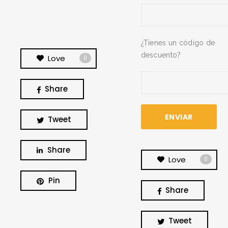
¿Tienes un código de
descuento?
Love
0
Share
Tweet
Share
Love
0
Pin
Share
BUSCA Y HAZ CLICK
Tweet