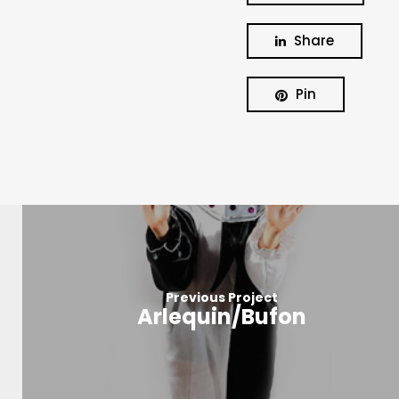
Share
Pin
Previous Project
Arlequin/Bufon