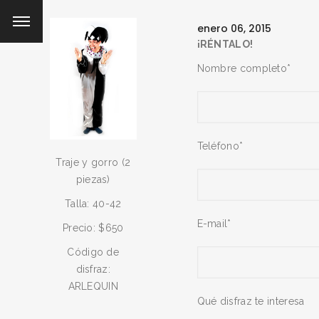
enero 06, 2015
¡RÉNTALO!
Nombre completo*
Teléfono*
Traje y gorro (2
piezas)
Talla: 40-42
E-mail*
Precio: $650
Código de
disfraz:
ARLEQUIN
Qué disfraz te interesa