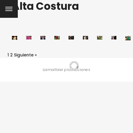
Alta Costura
1
2
Siguiente »
Laimaifaier producciones