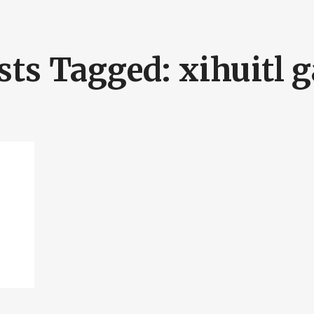
sts Tagged: xihuitl 
BUSCA Y HAZ CLICK