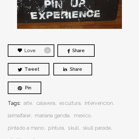
Love
Share
4
Tweet
Share
Pin
BUSCA Y HAZ CLICK
Tags:
arte
calavera
escultura
intervencion
laimaifaier
mariana gandia
mexico
pintado a mano
pintura
skull
skull parade